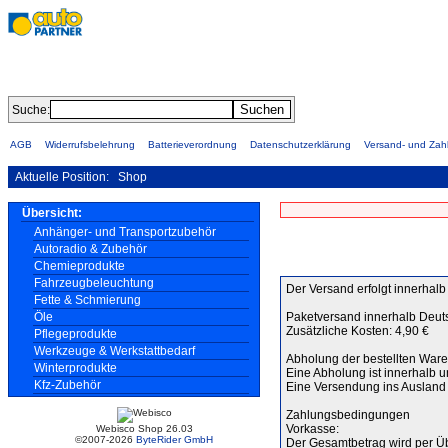
Suche:
AGB
Widerrufsbelehrung
Batterieverordnung
Datenschutzerklärung
Versand- und Za
Aktuelle Position:
Shop
Übersicht:
Anhänger- und Transportzubehör
Autoradio & Zubehör
Chemieprodukte
Fahrzeugbeleuchtung
Der Versand erfolgt innerha
Fette & Schmierung
Paketversand innerhalb Deut
Öle
Zusätzliche Kosten: 4,90 €
Pflegeprodukte
Werkzeuge & Werkstattbedarf
Abholung der bestellten Ware
Winterprodukte
Eine Abholung ist innerhalb 
Kfz-Zubehör
Eine Versendung ins Ausland i
Zahlungsbedingungen
Vorkasse:
Webisco Shop 26.03
©2007-2026
ByteRider GmbH
Der Gesamtbetrag wird per Ü