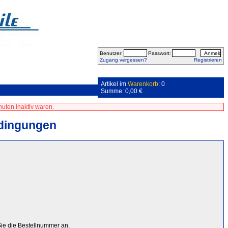
Benutzer:
Passwort:
Zugang vergessen?
Registrieren
Artikel im
Warenkorb
: 0
Summe: 0,00 €
uten inaktiv waren.
dingungen
ie die Bestellnummer an.