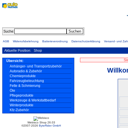
Suche:
AGB
Widerrufsbelehrung
Batterieverordnung
Datenschutzerklärung
Versand- und Za
Aktuelle Position:
Shop
Si
Übersicht:
Anhänger- und Transportzubehör
Willko
Autoradio & Zubehör
Chemieprodukte
Fahrzeugbeleuchtung
Fette & Schmierung
Öle
Pflegeprodukte
Werkzeuge & Werkstattbedarf
Winterprodukte
Kfz-Zubehör
Webisco Shop 26.03
©2007-2026
ByteRider GmbH