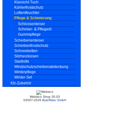
Klarsicht-Tuch
Kühlerfrostschutz
Luftentfeuchter
Pflege & Schmierung
Schlossenteiser
Schmier- & Pflegeöl
Gummipflege
Scheibenenteiser
Scheibenfrostschutz
Schneeketten
Sitzheizkissen
Starthilfe
Windschutzscheibenabdeckung
Winterpflege
Winter-Set
Kfz-Zubehör
Webisco Shop 26.03
©2007-2026
ByteRider GmbH