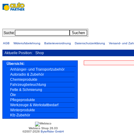
Suche:
AGB
Widerrufsbelehrung
Batterieverordnung
Datenschutzerklärung
Versand- und Za
Aktuelle Position:
Shop
Übersicht:
Anhänger- und Transportzubehör
Autoradio & Zubehör
Chemieprodukte
Fahrzeugbeleuchtung
Fette & Schmierung
Öle
Pflegeprodukte
Werkzeuge & Werkstattbedarf
Winterprodukte
Kfz-Zubehör
Webisco Shop 26.03
©2007-2026
ByteRider GmbH