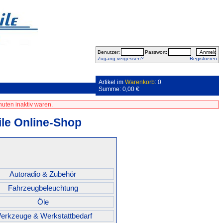
Benutzer:
Passwort:
Zugang vergessen?
Registrieren
Artikel im
Warenkorb
: 0
Summe: 0,00 €
uten inaktiv waren.
le Online-Shop
Autoradio & Zubehör
Fahrzeugbeleuchtung
Öle
erkzeuge & Werkstattbedarf