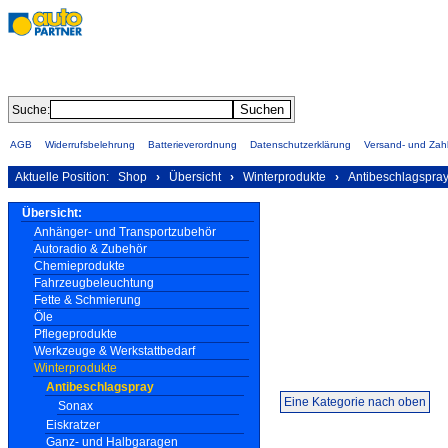
Suche:
AGB
Widerrufsbelehrung
Batterieverordnung
Datenschutzerklärung
Versand- und Za
Aktuelle Position:
Shop
›
Übersicht
›
Winterprodukte
›
Antibeschlagspra
Übersicht:
Anhänger- und Transportzubehör
Autoradio & Zubehör
Chemieprodukte
Fahrzeugbeleuchtung
Fette & Schmierung
Öle
Pflegeprodukte
Werkzeuge & Werkstattbedarf
Winterprodukte
Antibeschlagspray
Eine Kategorie nach oben
Sonax
Eiskratzer
Ganz- und Halbgaragen