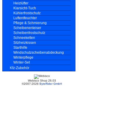
Heizlüfter
Klarsicht-Tuch
Kühlerfrostschutz
Luftentfeuchter
Pflege & Schmierung
Scheibenenteiser
Scheibenfrostschutz
Schneeketten
Sitzheizkissen
Starthilfe
Windschutzscheibenabdeckung
Winterpflege
Winter-Set
Kfz-Zubehör
Webisco Shop 26.03
©2007-2026
ByteRider GmbH