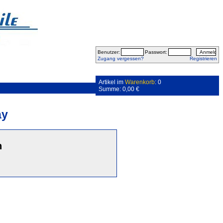
Benutzer:
Passwort:
Zugang vergessen?
Registrieren
Artikel im
Warenkorb
: 0
Summe: 0,00 €
ay
n