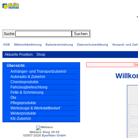
Suche:
AGB
Widerrufsbelehrung
Batterieverordnung
Datenschutzerklärung
Versand- und Za
Aktuelle Position:
Shop
Si
Übersicht:
Anhänger- und Transportzubehör
Willko
Autoradio & Zubehör
Chemieprodukte
Fahrzeugbeleuchtung
Fette & Schmierung
Öle
Pflegeprodukte
Werkzeuge & Werkstattbedarf
Winterprodukte
Kfz-Zubehör
Webisco Shop 26.03
©2007-2026
ByteRider GmbH