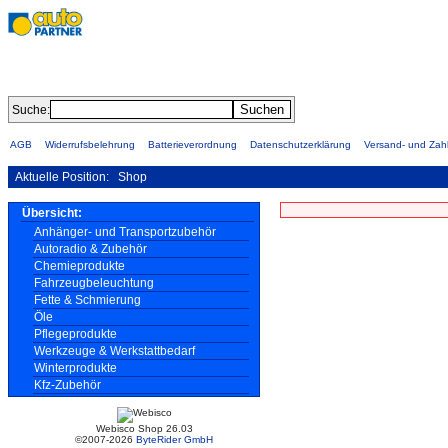
Suche:
AGB
Widerrufsbelehrung
Batterieverordnung
Datenschutzerklärung
Versand- und Za
Aktuelle Position:
Shop
Übersicht:
Anhänger- und Transportzubehör
Autoradio & Zubehör
Chemieprodukte
Fahrzeugbeleuchtung
Fette & Schmierung
Öle
Pflegeprodukte
Werkzeuge & Werkstattbedarf
Winterprodukte
Kfz-Zubehör
Webisco Shop 26.03
©2007-2026
ByteRider GmbH