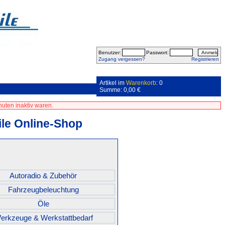
Benutzer:
Passwort:
Zugang vergessen?
Registrieren
Artikel im
Warenkorb
: 0
Summe: 0,00 €
uten inaktiv waren.
le Online-Shop
Autoradio & Zubehör
Fahrzeugbeleuchtung
Öle
erkzeuge & Werkstattbedarf