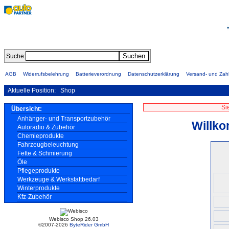
Suche:
AGB
Widerrufsbelehrung
Batterieverordnung
Datenschutzerklärung
Versand- und Za
Aktuelle Position:
Shop
Si
Übersicht:
Anhänger- und Transportzubehör
Willko
Autoradio & Zubehör
Chemieprodukte
Fahrzeugbeleuchtung
Fette & Schmierung
Öle
Pflegeprodukte
Werkzeuge & Werkstattbedarf
Winterprodukte
Kfz-Zubehör
Webisco Shop 26.03
©2007-2026
ByteRider GmbH