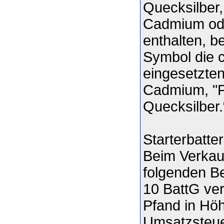
Quecksilber
Cadmium ode
enthalten, b
Symbol die 
eingesetzten
Cadmium, "Pb
Quecksilber.
Starterbatter
Beim Verkauf
folgenden Be
10 BattG ver
Pfand in Höh
Umsatzsteue