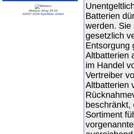
Unentgeltlic
Webisco Shop 26.03
Batterien dü
©2007-2026
ByteRider GmbH
werden. Sie 
gesetzlich v
Entsorgung 
Altbatterie
im Handel vo
Vertreiber 
Altbatterien 
Rücknahmever
beschränkt, 
Sortiment fü
vorgenannte