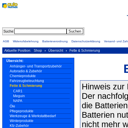
Suche:
AGB
Widerrufsbelehrung
Batterieverordnung
Datenschutzerklärung
Versand- und Za
Aktuelle Position:
Shop
›
Übersicht
›
Fette & Schmierung
Übersicht:
Anhänger- und Transportzubehör
Autoradio & Zubehör
Chemieprodukte
Fahrzeugbeleuchtung
Hinweis zur 
Fette & Schmierung
CAR1
Der nachfolg
Meguin
NAPA
die Batterie
Öle
Pflegeprodukte
Batterien nu
Werkzeuge & Werkstattbedarf
Winterprodukte
nicht mehr w
Kfz-Zubehör