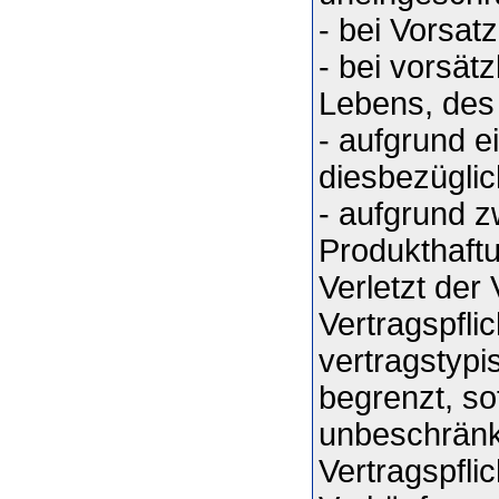
- bei Vorsat
- bei vorsät
Lebens, des
- aufgrund e
diesbezüglic
- aufgrund 
Produkthaft
Verletzt der
Vertragspflic
vertragstyp
begrenzt, so
unbeschränkt
Vertragspfli