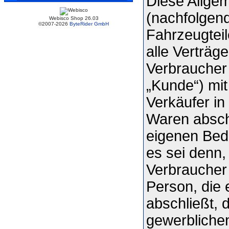
Diese Allge
(nachfolgen
Webisco Shop 26.03
©2007-2026
ByteRider GmbH
Fahrzeugteil
alle Verträg
Verbraucher
„Kunde“) mit
Verkäufer in
Waren abschl
eigenen Bed
es sei denn,
Verbraucher 
Person, die
abschließt, 
gewerblichen