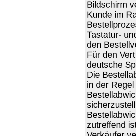
Bildschirm v
Kunde im Ra
Bestellproze
Tastatur- un
den Bestellv
Für den Vert
deutsche Sp
Die Bestell
in der Regel
Bestellabwic
sicherzustel
Bestellabwi
zutreffend i
Verkäufer v