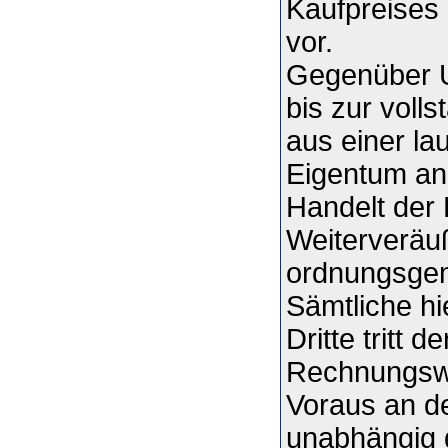
Kaufpreises 
vor.
Gegenüber U
bis zur voll
aus einer l
Eigentum an 
Handelt der 
Weiterveräu
ordnungsgem
Sämtliche h
Dritte tritt 
Rechnungswe
Voraus an de
unabhängig 