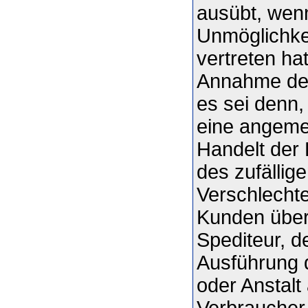
ausübt, wen
Unmöglichkei
vertreten ha
Annahme der
es sei denn,
eine angeme
Handelt der 
des zufällig
Verschlecht
Kunden über
Spediteur, d
Ausführung 
oder Anstalt
Verbraucher,