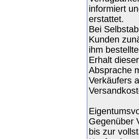
informiert u
erstattet.
Bei Selbstab
Kunden zunäc
ihm bestellt
Erhalt diese
Absprache m
Verkäufers a
Versandkost
Eigentumsvo
Gegenüber V
bis zur voll