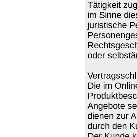
Tätigkeit z
im Sinne die
juristische 
Personengese
Rechtsgesch
oder selbstä
Vertragssch
Die im Onli
Produktbesch
Angebote sei
dienen zur 
durch den K
Der Kunde k