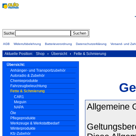
Suche:
AGB
Widerrufsbelehrung
Batterieverordnung
Datenschutzerklärung
Versand- und Za
Aktuelle Position:
Shop
›
Übersicht
›
Fette & Schmierung
Übersicht:
Anhänger- und Transportzubehör
Autoradio & Zubehör
Chemieprodukte
Ge
Fahrzeugbeleuchtung
Fette & Schmierung
CAR1
Meguin
Allgemeine 
NAPA
Öle
Pflegeprodukte
Werkzeuge & Werkstattbedarf
Geltungsber
Winterprodukte
Kfz-Zubehör