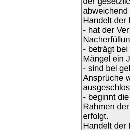
der gesetzli
abweichend g
Handelt der
- hat der Ve
Nacherfüllun
- beträgt be
Mängel ein 
- sind bei g
Ansprüche w
ausgeschlos
- beginnt di
Rahmen der 
erfolgt.
Handelt der 