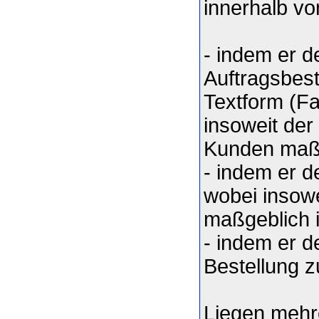
innerhalb v
- indem er d
Auftragsbest
Textform (Fa
insoweit der
Kunden maßg
- indem er d
wobei insow
maßgeblich i
- indem er 
Bestellung z
Liegen mehre