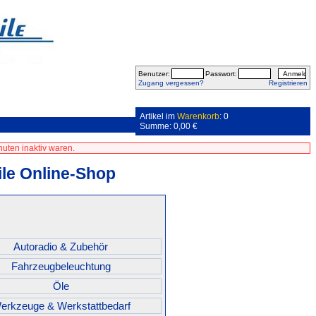
Benutzer:
Passwort:
Zugang vergessen?
Registrieren
Artikel im
Warenkorb
: 0
Summe: 0,00 €
uten inaktiv waren.
le Online-Shop
Autoradio & Zubehör
Fahrzeugbeleuchtung
Öle
erkzeuge & Werkstattbedarf