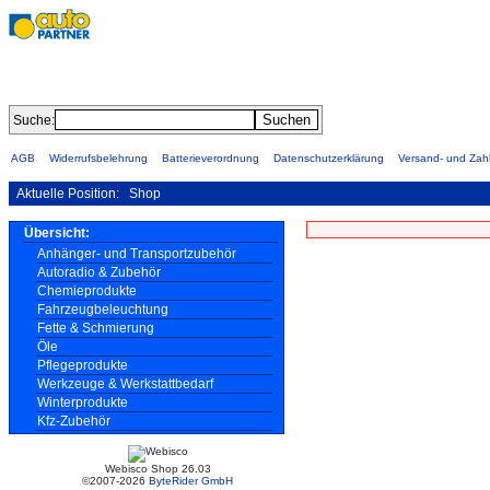
Suche:
AGB
Widerrufsbelehrung
Batterieverordnung
Datenschutzerklärung
Versand- und Za
Aktuelle Position:
Shop
Übersicht:
Anhänger- und Transportzubehör
Autoradio & Zubehör
Chemieprodukte
Fahrzeugbeleuchtung
Fette & Schmierung
Öle
Pflegeprodukte
Werkzeuge & Werkstattbedarf
Winterprodukte
Kfz-Zubehör
Webisco Shop 26.03
©2007-2026
ByteRider GmbH