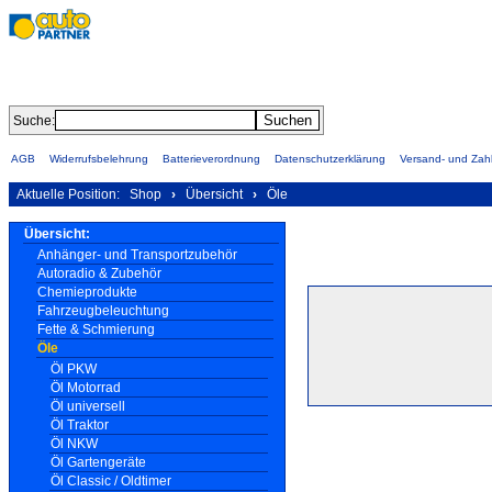
Suche:
AGB
Widerrufsbelehrung
Batterieverordnung
Datenschutzerklärung
Versand- und Za
Aktuelle Position:
Shop
›
Übersicht
›
Öle
Übersicht:
Anhänger- und Transportzubehör
Autoradio & Zubehör
Chemieprodukte
Fahrzeugbeleuchtung
Fette & Schmierung
Öle
Öl PKW
Öl Motorrad
Öl universell
Öl Traktor
Öl NKW
Öl Gartengeräte
Öl Classic / Oldtimer