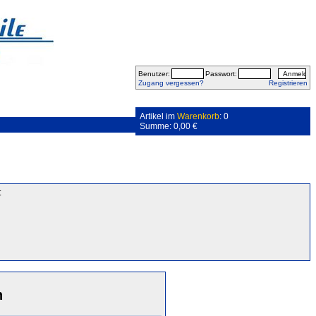
Benutzer:
Passwort:
Zugang vergessen?
Registrieren
Artikel im
Warenkorb
: 0
Summe: 0,00 €
:
n