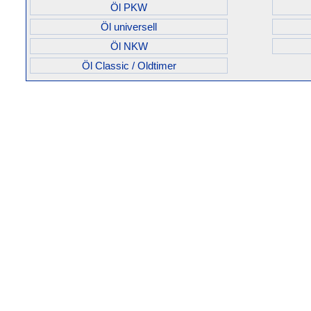
Öl PKW
Öl universell
Öl NKW
Öl Classic / Oldtimer