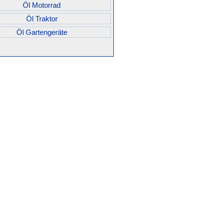
Öl Motorrad
Öl Traktor
Öl Gartengeräte