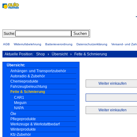
Suche:
AGB
Widerrufsbelehrung
Batterieverordnung
Datenschutzerklärung
Versand- und Za
Aktuelle Position:
Shop
›
Übersicht
›
Fette & Schmierung
Übersicht:
Anhänger- und Transportzubehör
Autoradio & Zubehör
Chemieprodukte
Weiter einkaufen
Fahrzeugbeleuchtung
Fette & Schmierung
CAR1
Meguin
NAPA
Weiter einkaufen
Öle
Pflegeprodukte
Werkzeuge & Werkstattbedarf
Winterprodukte
Kfz-Zubehör