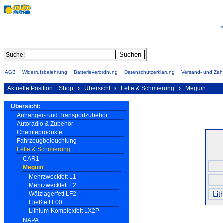
Suche:
AGB
Widerrufsbelehrung
Batterieverordnung
Datenschutzerklärung
Versand- und Za
Aktuelle Position:
Shop
›
Übersicht
›
Fette & Schmierung
›
Meguin
Übersicht:
Anhänger- und Transportzubehör
Autoradio & Zubehör
Chemieprodukte
Fahrzeugbeleuchtung
Fette & Schmierung
CAR1
Meguin
Mehrzweckfett L1
Mehrzweckfett L2
Li
Wälzlagerfett LF2
Fließfett L00
Lithium-Komplexfett LX2P
NAPA