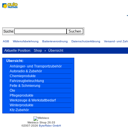
Suche:
AGB
Widerrufsbelehrung
Batterieverordnung
Datenschutzerklärung
Versand- und Za
Aktuelle Position:
Shop
›
Übersicht
Übersicht:
Anhänger- und Transportzubehör
Autoradio & Zubehör
Chemieprodukte
Fahrzeugbeleuchtung
Fette & Schmierung
Öle
Pflegeprodukte
Werkzeuge & Werkstattbedarf
Winterprodukte
Kfz-Zubehör
Webisco Shop 26.03
©2007-2026
ByteRider GmbH