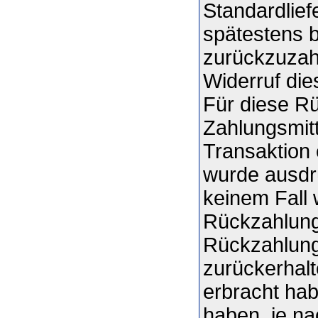
Standardlief
spätestens 
zurückzuzahl
Widerruf die
Für diese R
Zahlungsmitt
Transaktion 
wurde ausdrü
keinem Fall
Rückzahlung
Rückzahlung 
zurückerhal
erbracht ha
haben, je na