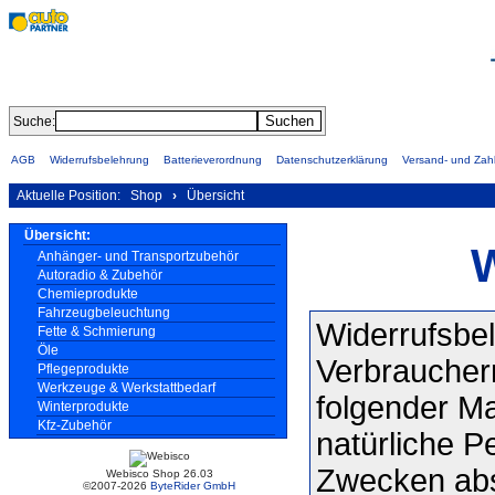
Suche:
AGB
Widerrufsbelehrung
Batterieverordnung
Datenschutzerklärung
Versand- und Za
Aktuelle Position:
Shop
›
Übersicht
Übersicht:
Anhänger- und Transportzubehör
Autoradio & Zubehör
Chemieprodukte
Fahrzeugbeleuchtung
Widerrufsbe
Fette & Schmierung
Öle
Verbrauchern
Pflegeprodukte
Werkzeuge & Werkstattbedarf
folgender M
Winterprodukte
Kfz-Zubehör
natürliche P
Zwecken abs
Webisco Shop 26.03
©2007-2026
ByteRider GmbH