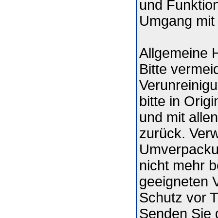
und Funktio
Umgang mit i
Allgemeine 
Bitte verme
Verunreinig
bitte in Ori
und mit alle
zurück. Ver
Umverpackun
nicht mehr be
geeigneten 
Schutz vor 
Senden Sie d