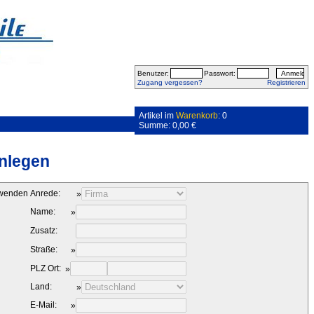
Benutzer:
Passwort:
Zugang vergessen?
Registrieren
Artikel im
Warenkorb
: 0
Summe: 0,00 €
nlegen
rwenden
Anrede:
»
Name:
»
Zusatz:
Straße:
»
PLZ Ort:
»
Land:
»
E-Mail:
»