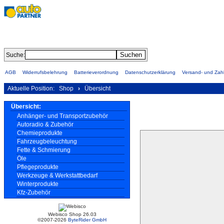
Suche:
AGB
Widerrufsbelehrung
Batterieverordnung
Datenschutzerklärung
Versand- und Za
Aktuelle Position:
Shop
›
Übersicht
Übersicht:
Anhänger- und Transportzubehör
Autoradio & Zubehör
Chemieprodukte
Fahrzeugbeleuchtung
Fette & Schmierung
Öle
Pflegeprodukte
Werkzeuge & Werkstattbedarf
Winterprodukte
Kfz-Zubehör
Webisco Shop 26.03
©2007-2026
ByteRider GmbH