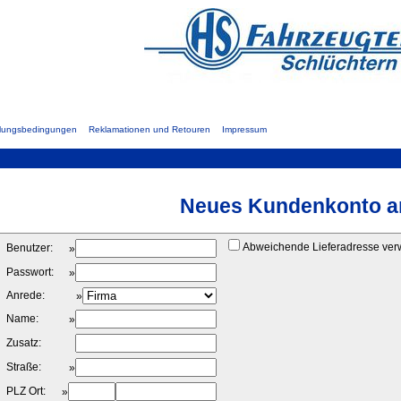
hlungsbedingungen
Reklamationen und Retouren
Impressum
Neues Kundenkonto a
Abweichende Lieferadresse ve
Benutzer:
»
Passwort:
»
Anrede:
»
Name:
»
Zusatz:
Straße:
»
PLZ Ort:
»