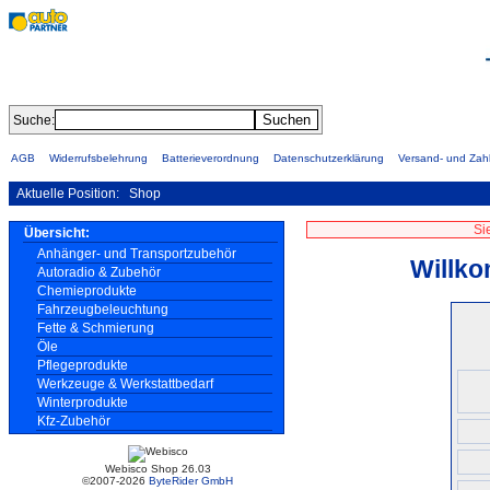
Suche:
AGB
Widerrufsbelehrung
Batterieverordnung
Datenschutzerklärung
Versand- und Za
Aktuelle Position:
Shop
Si
Übersicht:
Anhänger- und Transportzubehör
Willko
Autoradio & Zubehör
Chemieprodukte
Fahrzeugbeleuchtung
Fette & Schmierung
Öle
Pflegeprodukte
Werkzeuge & Werkstattbedarf
Winterprodukte
Kfz-Zubehör
Webisco Shop 26.03
©2007-2026
ByteRider GmbH