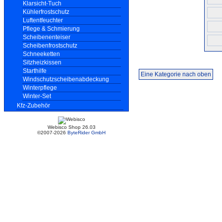
Klarsicht-Tuch
Kühlerfrostschutz
Luftentfeuchter
Pflege & Schmierung
Scheibenenteiser
Scheibenfrostschutz
Schneeketten
Sitzheizkissen
Starthilfe
Eine Kategorie nach oben
Windschutzscheibenabdeckung
Winterpflege
Winter-Set
Kfz-Zubehör
Webisco Shop 26.03
©2007-2026
ByteRider GmbH