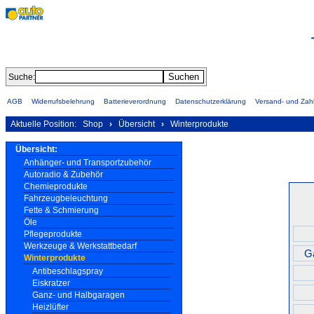
Suche:
AGB
Widerrufsbelehrung
Batterieverordnung
Datenschutzerklärung
Versand- und Za
Aktuelle Position:
Shop
›
Übersicht
›
Winterprodukte
Übersicht:
Anhänger- und Transportzubehör
Autoradio & Zubehör
Chemieprodukte
Fahrzeugbeleuchtung
Fette & Schmierung
Öle
Pflegeprodukte
Werkzeuge & Werkstattbedarf
G
Winterprodukte
Antibeschlagspray
Eiskratzer
Ganz- und Halbgaragen
Heizlüfter