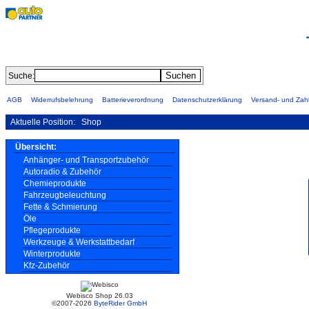
Suche:
AGB
Widerrufsbelehrung
Batterieverordnung
Datenschutzerklärung
Versand- und Za
Aktuelle Position:
Shop
Übersicht:
Anhänger- und Transportzubehör
Autoradio & Zubehör
Chemieprodukte
Fahrzeugbeleuchtung
Fette & Schmierung
Öle
Pflegeprodukte
Werkzeuge & Werkstattbedarf
Winterprodukte
Kfz-Zubehör
Webisco Shop 26.03
©2007-2026
ByteRider GmbH