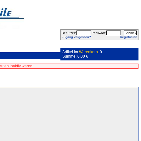
Benutzer:
Passwort:
Zugang vergessen?
Registrieren
Artikel im
Warenkorb
: 0
Summe: 0,00 €
uten inaktiv waren.