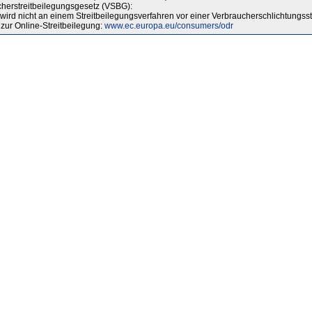
herstreitbeilegungsgesetz (VSBG):
ird nicht an einem Streitbeilegungsverfahren vor einer Verbraucherschlichtungsste
zur Online-Streitbeilegung:
www.ec.europa.eu/consumers/odr