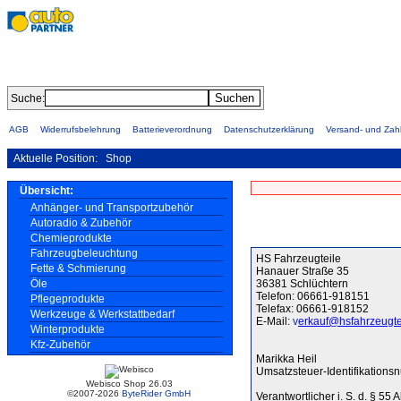
Suche:
AGB
Widerrufsbelehrung
Batterieverordnung
Datenschutzerklärung
Versand- und Za
Aktuelle Position:
Shop
Übersicht:
Anhänger- und Transportzubehör
Autoradio & Zubehör
Chemieprodukte
Fahrzeugbeleuchtung
HS Fahrzeugteile
Fette & Schmierung
Hanauer Straße 35
36381 Schlüchtern
Öle
Telefon: 06661-918151
Pflegeprodukte
Telefax: 06661-918152
Werkzeuge & Werkstattbedarf
E-Mail:
v
erkauf@hsfahrzeugte
Winterprodukte
Kfz-Zubehör
Marikka Heil
Umsatzsteuer-Identifikatio
Webisco Shop 26.03
©2007-2026
ByteRider GmbH
Verantwortlicher i. S. d. § 55