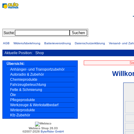
Suche:
AGB
Widerrufsbelehrung
Batterieverordnung
Datenschutzerklärung
Versand- und Za
Aktuelle Position:
Shop
Si
Übersicht:
Anhänger- und Transportzubehör
Willko
Autoradio & Zubehör
Chemieprodukte
Fahrzeugbeleuchtung
Fette & Schmierung
Öle
Pflegeprodukte
Werkzeuge & Werkstattbedarf
Winterprodukte
Kfz-Zubehör
Webisco Shop 26.03
©2007-2026
ByteRider GmbH