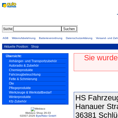
Suche:
AGB
Widerrufsbelehrung
Batterieverordnung
Datenschutzerklärung
Versand- und Za
Aktuelle Position:
Shop
Sie wurde
Übersicht:
Anhänger- und Transportzubehör
Autoradio & Zubehör
Chemieprodukte
Fahrzeugbeleuchtung
Fette & Schmierung
Öle
Pflegeprodukte
Werkzeuge & Werkstattbedarf
HS Fahrzeug
Winterprodukte
Kfz-Zubehör
Hanauer Str
36381 Schlü
Webisco Shop 26.03
©2007-2026
ByteRider GmbH