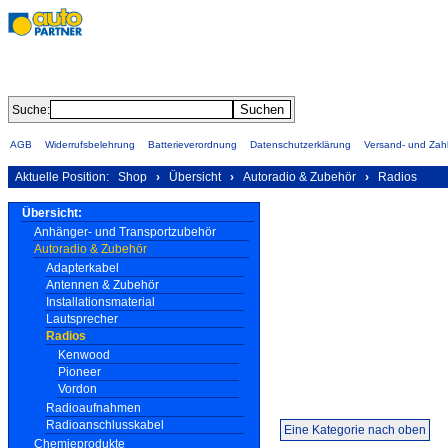
Suche:
AGB
Widerrufsbelehrung
Batterieverordnung
Datenschutzerklärung
Versand- und Za
Aktuelle Position:
Shop
›
Übersicht
›
Autoradio & Zubehör
›
Radios
Übersicht:
Anhänger- und Transportzubehör
Autoradio & Zubehör
Adapterkabel
Antennen & Zubehör
Installationsmaterial
Lautsprecher
Radios
Kenwood
Pioneer
Vordon
Radioaufnahmen
Radioanschlusskabel
Eine Kategorie nach oben
Chemieprodukte