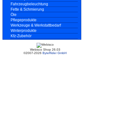
Fahrzeugbeleuchtung
Fette & Schmierung
Öle
Pflegeprodukte
Werkzeuge & Werkstattbedarf
Winterprodukte
Kfz-Zubehör
Webisco Shop 26.03
©2007-2026
ByteRider GmbH