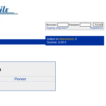
Benutzer:
Passwort:
Zugang vergessen?
Registrieren
Artikel im
Warenkorb
: 0
Summe: 0,00 €
n
Pioneer