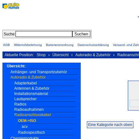
Suche:
AGB
Widerrufsbelehrung
Batterieverordnung
Datenschutzerklärung
Versand- und Za
Aktuelle Position:
Shop
›
Übersicht
›
Autoradio & Zubehör
›
Radioanschl
Übersicht:
Anhänger- und Transportzubehör
Autoradio & Zubehör
Adapterkabel
Antennen & Zubehör
Installationsmaterial
Lautsprecher
Radios
Radioaufnahmen
Radioanschlusskabel
OEM->ISO
Eine Kategorie nach oben
acv
Radiospezifisch
Chemieprodukte