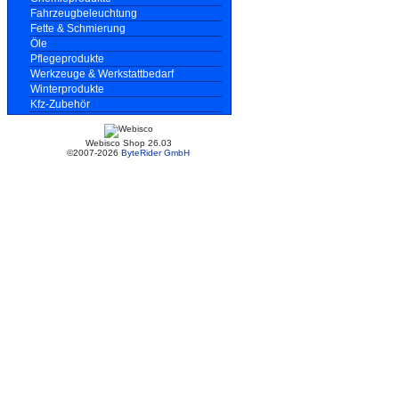
Fahrzeugbeleuchtung
Fette & Schmierung
Öle
Pflegeprodukte
Werkzeuge & Werkstattbedarf
Winterprodukte
Kfz-Zubehör
Webisco Shop 26.03
©2007-2026
ByteRider GmbH