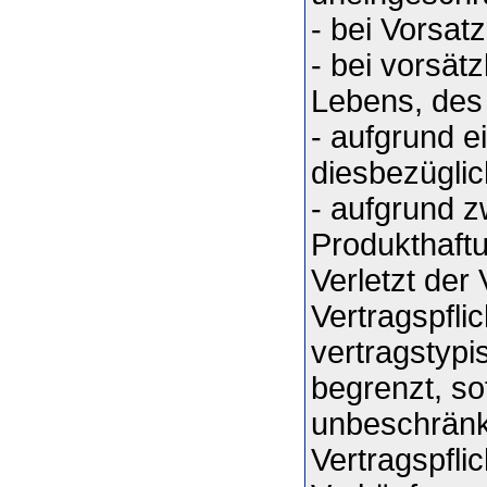
- bei Vorsat
- bei vorsät
Lebens, des
- aufgrund e
diesbezüglic
- aufgrund 
Produkthaft
Verletzt der
Vertragspflic
vertragstyp
begrenzt, so
unbeschränkt
Vertragspfli