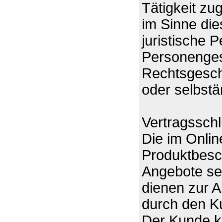
Tätigkeit z
im Sinne die
juristische 
Personengese
Rechtsgesch
oder selbstä
Vertragssch
Die im Onli
Produktbesch
Angebote sei
dienen zur 
durch den K
Der Kunde k