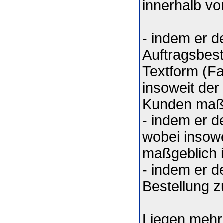
innerhalb v
- indem er d
Auftragsbest
Textform (Fa
insoweit der
Kunden maßg
- indem er d
wobei insow
maßgeblich i
- indem er 
Bestellung z
Liegen mehre