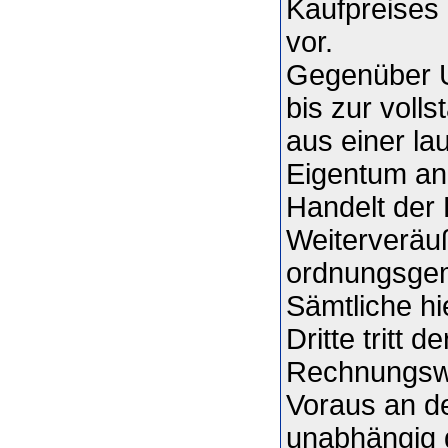
Kaufpreises 
vor.
Gegenüber U
bis zur voll
aus einer l
Eigentum an 
Handelt der 
Weiterveräu
ordnungsgem
Sämtliche h
Dritte tritt 
Rechnungswe
Voraus an de
unabhängig 