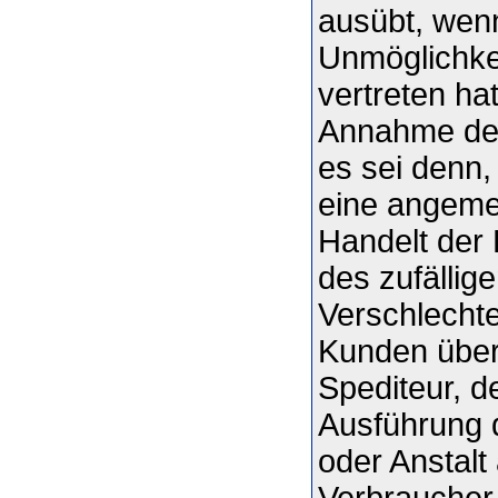
ausübt, wen
Unmöglichkei
vertreten ha
Annahme der
es sei denn,
eine angeme
Handelt der 
des zufällig
Verschlecht
Kunden über
Spediteur, d
Ausführung 
oder Anstalt
Verbraucher,