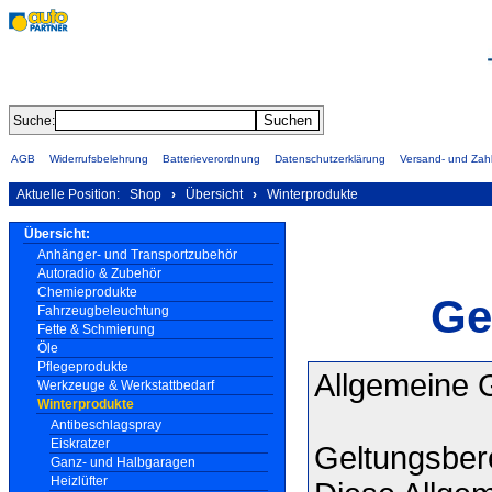
Suche:
AGB
Widerrufsbelehrung
Batterieverordnung
Datenschutzerklärung
Versand- und Za
Aktuelle Position:
Shop
›
Übersicht
›
Winterprodukte
Übersicht:
Anhänger- und Transportzubehör
Autoradio & Zubehör
Chemieprodukte
Ge
Fahrzeugbeleuchtung
Fette & Schmierung
Öle
Pflegeprodukte
Allgemeine 
Werkzeuge & Werkstattbedarf
Winterprodukte
Antibeschlagspray
Eiskratzer
Geltungsber
Ganz- und Halbgaragen
Heizlüfter