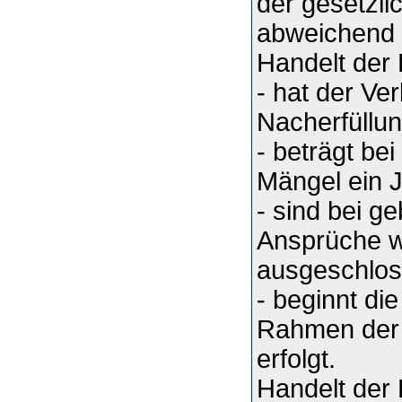
der gesetzli
abweichend g
Handelt der
- hat der Ve
Nacherfüllun
- beträgt be
Mängel ein 
- sind bei g
Ansprüche w
ausgeschlos
- beginnt di
Rahmen der 
erfolgt.
Handelt der 