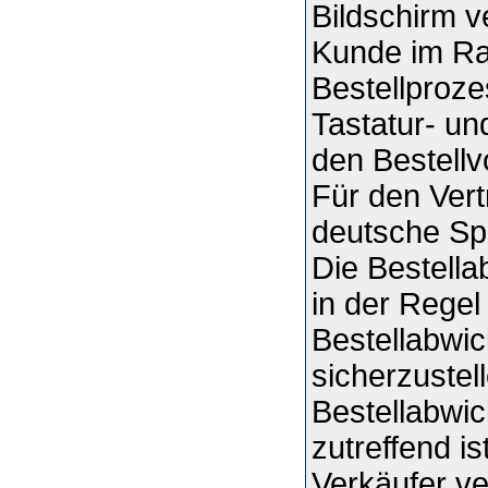
Bildschirm v
Kunde im Ra
Bestellproze
Tastatur- un
den Bestellv
Für den Vert
deutsche Sp
Die Bestell
in der Regel
Bestellabwic
sicherzustel
Bestellabwi
zutreffend i
Verkäufer v