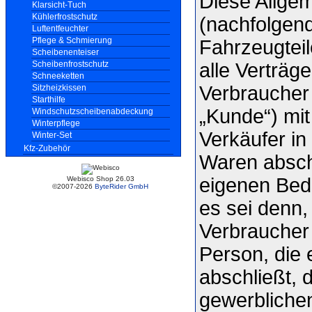
Diese Allge
Klarsicht-Tuch
Kühlerfrostschutz
(nachfolgen
Luftentfeuchter
Pflege & Schmierung
Fahrzeugteil
Scheibenenteiser
alle Verträg
Scheibenfrostschutz
Schneeketten
Verbraucher
Sitzheizkissen
Starthilfe
„Kunde“) mit
Windschutzscheibenabdeckung
Winterpflege
Verkäufer in
Winter-Set
Kfz-Zubehör
Waren abschl
eigenen Bed
Webisco Shop 26.03
©2007-2026
ByteRider GmbH
es sei denn,
Verbraucher 
Person, die
abschließt, 
gewerblichen