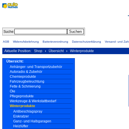
Suche:
AGB
Widerrufsbelehrung
Batterieverordnung
Datenschutzerklärung
Versand- und Za
Aktuelle Position:
Shop
›
Übersicht
›
Winterprodukte
Übersicht:
Anhänger- und Transportzubehör
Autoradio & Zubehör
Chemieprodukte
Fahrzeugbeleuchtung
Fette & Schmierung
Öle
Pflegeprodukte
Werkzeuge & Werkstattbedarf
Winterprodukte
Antibeschlagspray
Eiskratzer
Ganz- und Halbgaragen
Heizlüfter