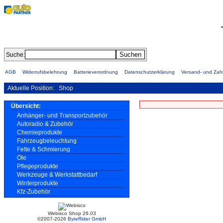
Suche:
AGB
Widerrufsbelehrung
Batterieverordnung
Datenschutzerklärung
Versand- und Za
Aktuelle Position:
Shop
Übersicht:
Anhänger- und Transportzubehör
Autoradio & Zubehör
Chemieprodukte
Fahrzeugbeleuchtung
Fette & Schmierung
Öle
Pflegeprodukte
Werkzeuge & Werkstattbedarf
Winterprodukte
Kfz-Zubehör
Webisco Shop 26.03
©2007-2026
ByteRider GmbH