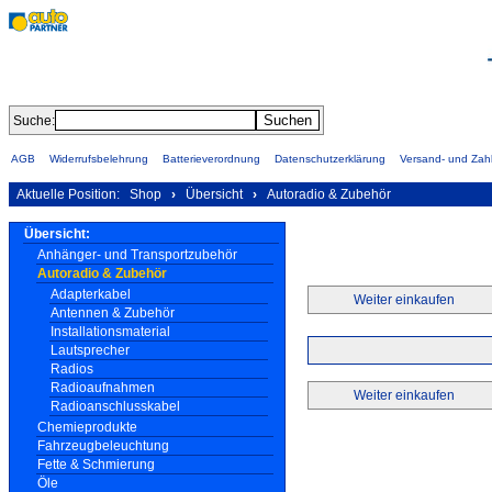
Suche:
AGB
Widerrufsbelehrung
Batterieverordnung
Datenschutzerklärung
Versand- und Za
Aktuelle Position:
Shop
›
Übersicht
›
Autoradio & Zubehör
Übersicht:
Anhänger- und Transportzubehör
Autoradio & Zubehör
Adapterkabel
Weiter einkaufen
Antennen & Zubehör
Installationsmaterial
Lautsprecher
Radios
Radioaufnahmen
Weiter einkaufen
Radioanschlusskabel
Chemieprodukte
Fahrzeugbeleuchtung
Fette & Schmierung
Öle