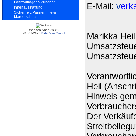
Fahrradträger & Zubehör
E-Mail:
v
erk
Innenausstattung
Sicherheit, Pannenhilfe &
Marderschutz
Webisco Shop 26.03
Marikka Heil
©2007-2026
ByteRider GmbH
Umsatzsteue
Umsatzsteu
Verantwortli
Heil (Anschr
Hinweis gem
Verbraucher
Der Verkäufe
Streitbeileg