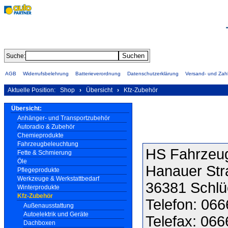
Suche:
AGB
Widerrufsbelehrung
Batterieverordnung
Datenschutzerklärung
Versand- und Za
Aktuelle Position:
Shop
›
Übersicht
›
Kfz-Zubehör
Übersicht:
Anhänger- und Transportzubehör
Autoradio & Zubehör
Chemieprodukte
Fahrzeugbeleuchtung
HS Fahrzeug
Fette & Schmierung
Öle
Hanauer Str
Pflegeprodukte
Werkzeuge & Werkstattbedarf
36381 Schlü
Winterprodukte
Kfz-Zubehör
Telefon: 06
Außenausstattung
Autoelektrik und Geräte
Telefax: 06
Dachboxen