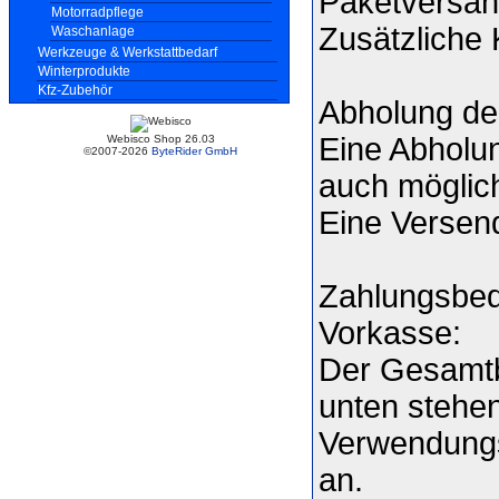
Paketversan
Motorradpflege
Zusätzliche 
Waschanlage
Werkzeuge & Werkstattbedarf
Winterprodukte
Kfz-Zubehör
Abholung der
Eine Abholun
Webisco Shop 26.03
©2007-2026
ByteRider GmbH
auch möglic
Eine Versend
Zahlungsbe
Vorkasse:
Der Gesamtb
unten stehen
Verwendungs
an.