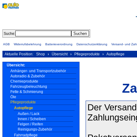
Suche:
AGB
Widerrufsbelehrung
Batterieverordnung
Datenschutzerklärung
Versand- und Za
Aktuelle Position:
Shop
›
Übersicht
›
Pflegeprodukte
›
Autopflege
Übersicht:
Anhänger- und Transportzubehör
Autoradio & Zubehör
Chemieprodukte
Za
Fahrzeugbeleuchtung
Fette & Schmierung
Öle
Pflegeprodukte
Der Versand 
Autopflege
Außen / Lack
Zahlungsei
Innen / Scheiben
Felgen / Reifen
Reinigungs-Zubehör
Fahrradpflege