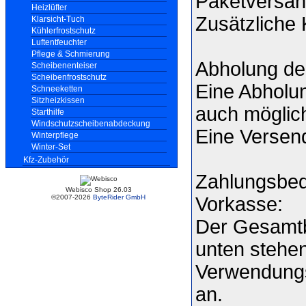
Paketversan
Heizlüfter
Zusätzliche 
Klarsicht-Tuch
Kühlerfrostschutz
Luftentfeuchter
Pflege & Schmierung
Abholung der
Scheibenenteiser
Scheibenfrostschutz
Eine Abholun
Schneeketten
Sitzheizkissen
auch möglic
Starthilfe
Windschutzscheibenabdeckung
Eine Versend
Winterpflege
Winter-Set
Kfz-Zubehör
Zahlungsbe
Webisco Shop 26.03
Vorkasse:
©2007-2026
ByteRider GmbH
Der Gesamtb
unten stehen
Verwendungs
an.