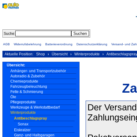
Suche:
AGB
Widerrufsbelehrung
Batterieverordnung
Datenschutzerklärung
Versand- und Za
Aktuelle Position:
Shop
›
Übersicht
›
Winterprodukte
›
Antibeschlagspra
Übersicht:
Anhänger- und Transportzubehör
Autoradio & Zubehör
Chemieprodukte
Za
Fahrzeugbeleuchtung
Fette & Schmierung
Öle
Pflegeprodukte
Der Versand 
Werkzeuge & Werkstattbedarf
Winterprodukte
Zahlungsei
Antibeschlagspray
Sonax
Eiskratzer
Ganz- und Halbgaragen