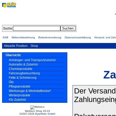
Suche:
AGB
Widerrufsbelehrung
Batterieverordnung
Datenschutzerklärung
Versand- und Za
Aktuelle Position:
Shop
Übersicht:
Anhänger- und Transportzubehör
Autoradio & Zubehör
Chemieprodukte
Za
Fahrzeugbeleuchtung
Fette & Schmierung
Öle
Pflegeprodukte
Der Versand 
Werkzeuge & Werkstattbedarf
Winterprodukte
Zahlungsei
Kfz-Zubehör
Webisco Shop 26.03
©2007-2026
ByteRider GmbH