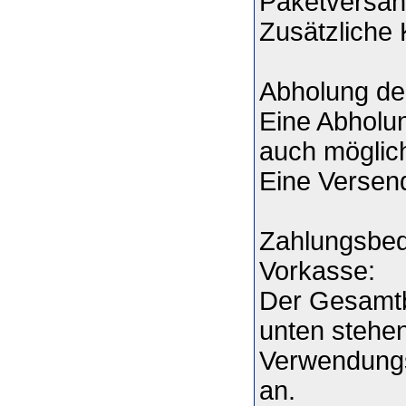
Paketversan
Zusätzliche 
Abholung der
Eine Abholun
auch möglic
Eine Versend
Zahlungsbe
Vorkasse:
Der Gesamtb
unten stehen
Verwendungs
an.