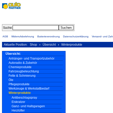
Suche:
AGB
Widerrufsbelehrung
Batterieverordnung
Datenschutzerklärung
Versand- und Za
Aktuelle Position:
Shop
›
Übersicht
›
Winterprodukte
Übersicht:
Anhänger- und Transportzubehör
Autoradio & Zubehör
Chemieprodukte
Fahrzeugbeleuchtung
Fette & Schmierung
Öle
Pflegeprodukte
Werkzeuge & Werkstattbedarf
Winterprodukte
Antibeschlagspray
Eiskratzer
Ganz- und Halbgaragen
Heizlüfter