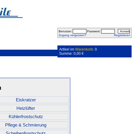
Benutzer:
Passwort:
Zugang vergessen?
Registrieren
Artikel im
Warenkorb
: 0
Summe: 0,00 €
n
Eiskratzer
Heizlüfter
Kühlerfrostschutz
Pflege & Schmierung
Scheibenfrostschutz