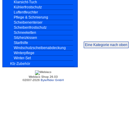
Klarsicht-Tuch
Kühlerfrostschutz
Luftentfeuchter
Pflege & Schmierung
Scheibenenteiser
Scheibenfrostschutz
Schneeketten
Sitzheizkissen
Starthilfe
Eine Kategorie nach oben
Windschutzscheibenabdeckung
Winterpflege
Winter-Set
Kfz-Zubehör
Webisco Shop 26.03
©2007-2026
ByteRider GmbH