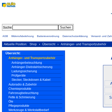
Suche:
AGB
Widerrufsbelehrung
Batterieverordnung
Datenschutzerklärung
Versand- und Za
Aktuelle Position:
Shop
›
Übersicht
›
Anhänger- und Transportzubehör
Übersicht:
Anhänger- und Transportzubehör
Anhängerbeleuchtung
Anhänger-Diebstahlsicherung
Ladungssicherung
Prüfgeräte
Stecker, Steckdosen & Kabel
Autoradio & Zubehör
Chemieprodukte
Fahrzeugbeleuchtung
S
Fette & Schmierung
Öle
Pflegeprodukte
Werkzeuge & Werkstattbedarf