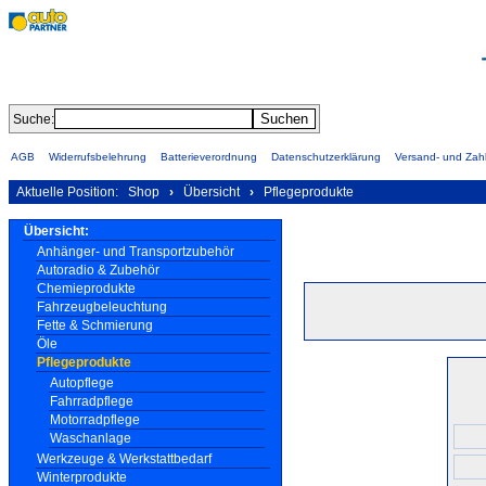
Suche:
AGB
Widerrufsbelehrung
Batterieverordnung
Datenschutzerklärung
Versand- und Za
Aktuelle Position:
Shop
›
Übersicht
›
Pflegeprodukte
Übersicht:
Anhänger- und Transportzubehör
Autoradio & Zubehör
Chemieprodukte
Fahrzeugbeleuchtung
Fette & Schmierung
Öle
Pflegeprodukte
Autopflege
Fahrradpflege
Motorradpflege
Waschanlage
Werkzeuge & Werkstattbedarf
Winterprodukte