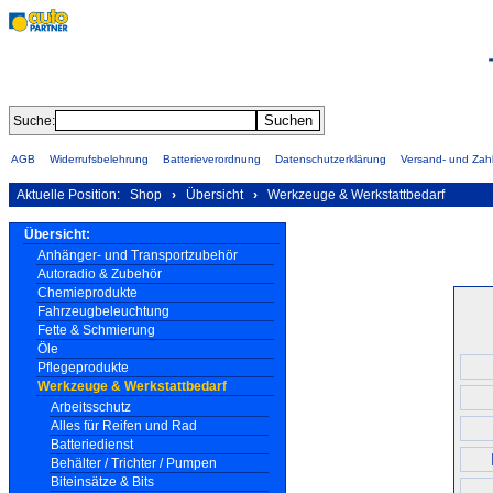
Suche:
AGB
Widerrufsbelehrung
Batterieverordnung
Datenschutzerklärung
Versand- und Za
Aktuelle Position:
Shop
›
Übersicht
›
Werkzeuge & Werkstattbedarf
Übersicht:
Anhänger- und Transportzubehör
Autoradio & Zubehör
Chemieprodukte
Fahrzeugbeleuchtung
Fette & Schmierung
Öle
Pflegeprodukte
Werkzeuge & Werkstattbedarf
Arbeitsschutz
Alles für Reifen und Rad
Batteriedienst
Behälter / Trichter / Pumpen
Biteinsätze & Bits