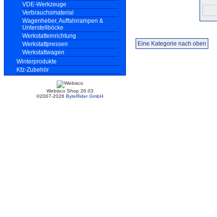
VDE-Werkzeuge
Verbrauchsmaterial
Wagenheber, Auffahrrampen &
Unterstellböcke
Werkstatteinrichtung
Eine Kategorie nach oben
Werkstattpressen
Werkstattwagen
Winterprodukte
Kfz-Zubehör
Webisco Shop 26.03
©2007-2026
ByteRider GmbH