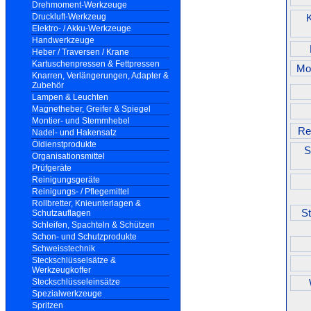
Drehmoment-Werkzeuge
Druckluft-Werkzeug
Elektro- / Akku-Werkzeuge
Handwerkzeuge
Heber / Traversen / Krane
Kartuschenpressen & Fettpressen
Mo
Knarren, Verlängerungen, Adapter &
Zubehör
Lampen & Leuchten
Magnetheber, Greifer & Spiegel
Montier- und Stemmhebel
Rei
Nadel- und Hakensatz
Öldienstprodukte
S
Organisationsmittel
Prüfgeräte
Reinigungsgeräte
Reinigungs- / Pflegemittel
Rollbretter, Knieunterlagen &
S
Schutzauflagen
Schleifen, Spachteln & Schützen
Schon- und Schutzprodukte
Schweisstechnik
Steckschlüsselsätze &
Werkzeugkoffer
Steckschlüsseleinsätze
Spezialwerkzeuge
Spritzen