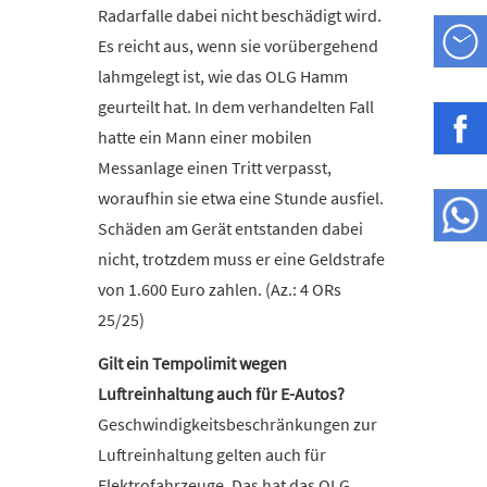
Radarfalle dabei nicht beschädigt wird.
Es reicht aus, wenn sie vorübergehend
Öffn
lahmgelegt ist, wie das OLG Hamm
Mo-F
geurteilt hat. In dem verhandelten Fall
Sa:
» Be
hatte ein Mann einer mobilen
Messanlage einen Tritt verpasst,
woraufhin sie etwa eine Stunde ausfiel.
What
Schäden am Gerät entstanden dabei
nicht, trotzdem muss er eine Geldstrafe
von 1.600 Euro zahlen. (Az.: 4 ORs
25/25)
Gilt ein Tempolimit wegen
Luftreinhaltung auch für E-Autos?
Geschwindigkeitsbeschränkungen zur
Luftreinhaltung gelten auch für
Elektrofahrzeuge. Das hat das OLG