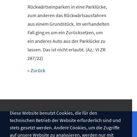
Rückwärtseinparken in eine Parklücke,
zum anderen das Rückwärtsausfahren
aus einem Grundstück. Im verhandelten
Fall ging es um ein Zurücksetzen, um
ein anderes Auto aus der Parklücke zu
lassen. Das ist nicht erlaubt. (Az.: VI ZR
287/22)
« Zurück
Diese Website benutzt Cookies, die für den
technischen Betrieb der Website erforderlich sind und
Kontakt
stets gesetzt werden. Andere Cookies, um die Zugriffe
auf unsere Website zu analysieren, werden nur mit