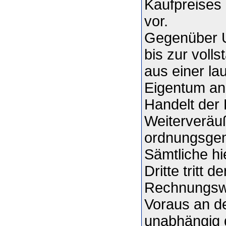
Kaufpreises 
vor.
Gegenüber U
bis zur voll
aus einer l
Eigentum an 
Handelt der 
Weiterveräu
ordnungsgem
Sämtliche h
Dritte tritt 
Rechnungswe
Voraus an de
unabhängig 