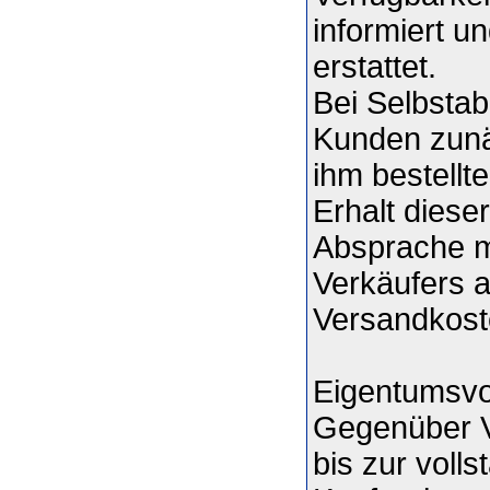
informiert u
erstattet.
Bei Selbstab
Kunden zunäc
ihm bestellt
Erhalt diese
Absprache m
Verkäufers a
Versandkost
Eigentumsvo
Gegenüber V
bis zur voll