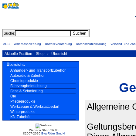
Suche:
AGB
Widerrufsbelehrung
Batterieverordnung
Datenschutzerklärung
Versand- und Za
Aktuelle Position:
Shop
›
Übersicht
Übersicht:
Anhänger- und Transportzubehör
Autoradio & Zubehör
Chemieprodukte
Ge
Fahrzeugbeleuchtung
Fette & Schmierung
Öle
Pflegeprodukte
Allgemeine 
Werkzeuge & Werkstattbedarf
Winterprodukte
Kfz-Zubehör
Geltungsber
Webisco Shop 26.03
©2007-2026
ByteRider GmbH