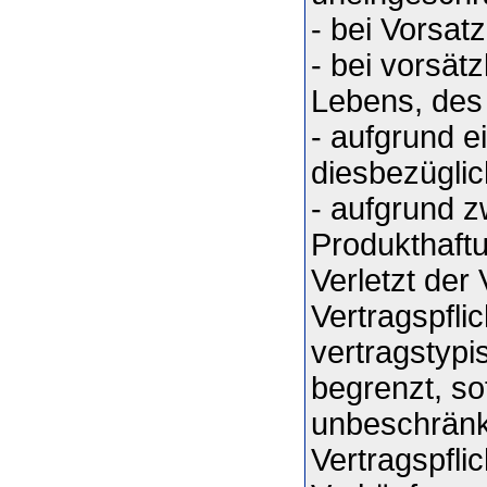
- bei Vorsat
- bei vorsät
Lebens, des
- aufgrund e
diesbezüglic
- aufgrund 
Produkthaft
Verletzt der
Vertragspflic
vertragstyp
begrenzt, so
unbeschränkt
Vertragspfli