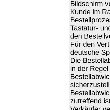
Bildschirm v
Kunde im Ra
Bestellproze
Tastatur- un
den Bestellv
Für den Vert
deutsche Sp
Die Bestell
in der Regel
Bestellabwic
sicherzustel
Bestellabwi
zutreffend i
Verkäufer v