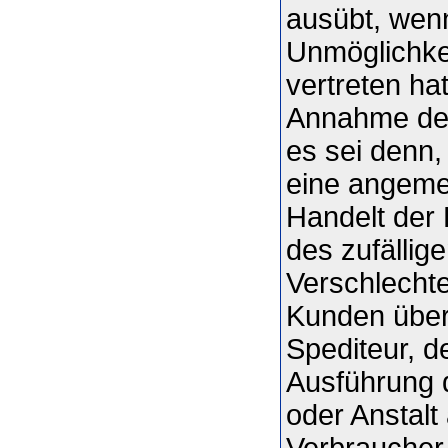
ausübt, wen
Unmöglichkei
vertreten ha
Annahme der
es sei denn,
eine angeme
Handelt der 
des zufällig
Verschlecht
Kunden über
Spediteur, d
Ausführung 
oder Anstalt
Verbraucher,