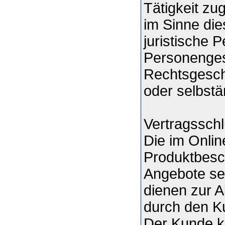
Tätigkeit z
im Sinne die
juristische 
Personengese
Rechtsgesch
oder selbstä
Vertragssch
Die im Onli
Produktbesch
Angebote sei
dienen zur 
durch den K
Der Kunde k