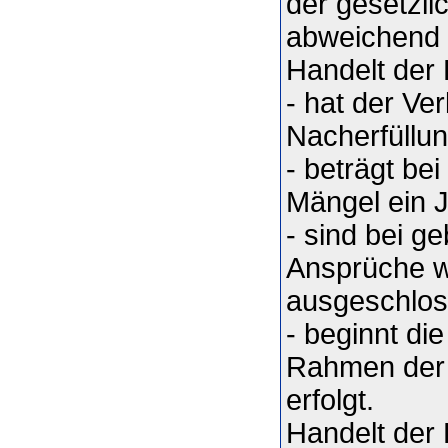
der gesetzli
abweichend g
Handelt der
- hat der Ve
Nacherfüllun
- beträgt be
Mängel ein 
- sind bei g
Ansprüche w
ausgeschlos
- beginnt di
Rahmen der 
erfolgt.
Handelt der 