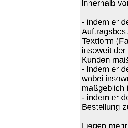
innerhalb v
- indem er d
Auftragsbest
Textform (Fa
insoweit der
Kunden maßg
- indem er d
wobei insow
maßgeblich i
- indem er 
Bestellung z
Liegen mehre