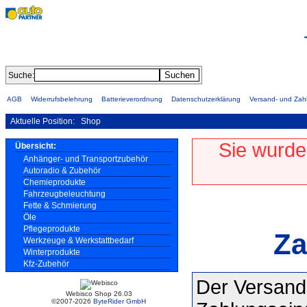
Suche:
AGB
Widerrufsbelehrung
Batterieverordnung
Datenschutzerklärung
Versand- und Za
Aktuelle Position:
Shop
Sie wurde
Übersicht:
Anhänger- und Transportzubehör
Autoradio & Zubehör
Chemieprodukte
Fahrzeugbeleuchtung
Fette & Schmierung
Öle
Pflegeprodukte
Za
Werkzeuge & Werkstattbedarf
Winterprodukte
Kfz-Zubehör
Der Versand 
Webisco Shop 26.03
©2007-2026
ByteRider GmbH