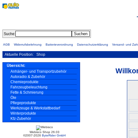
Suche:
AGB
Widerrufsbelehrung
Batterieverordnung
Datenschutzerklärung
Versand- und Za
Aktuelle Position:
Shop
Übersicht:
Willko
Anhänger- und Transportzubehör
Autoradio & Zubehör
Chemieprodukte
Fahrzeugbeleuchtung
Fette & Schmierung
Öle
Pflegeprodukte
Werkzeuge & Werkstattbedarf
Winterprodukte
Kfz-Zubehör
Webisco Shop 26.03
©2007-2026
ByteRider GmbH