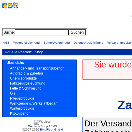
Suche:
AGB
Widerrufsbelehrung
Batterieverordnung
Datenschutzerklärung
Versand- und Za
Aktuelle Position:
Shop
Sie wurde
Übersicht:
Anhänger- und Transportzubehör
Autoradio & Zubehör
Chemieprodukte
Fahrzeugbeleuchtung
Fette & Schmierung
Öle
Pflegeprodukte
Za
Werkzeuge & Werkstattbedarf
Winterprodukte
Kfz-Zubehör
Der Versand 
Webisco Shop 26.03
©2007-2026
ByteRider GmbH