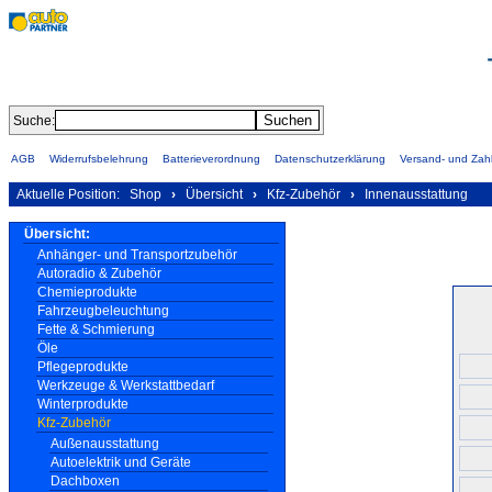
Suche:
AGB
Widerrufsbelehrung
Batterieverordnung
Datenschutzerklärung
Versand- und Za
Aktuelle Position:
Shop
›
Übersicht
›
Kfz-Zubehör
›
Innenausstattung
Übersicht:
Anhänger- und Transportzubehör
Autoradio & Zubehör
Chemieprodukte
Fahrzeugbeleuchtung
Fette & Schmierung
Öle
Pflegeprodukte
Werkzeuge & Werkstattbedarf
Winterprodukte
Kfz-Zubehör
Außenausstattung
Autoelektrik und Geräte
Dachboxen