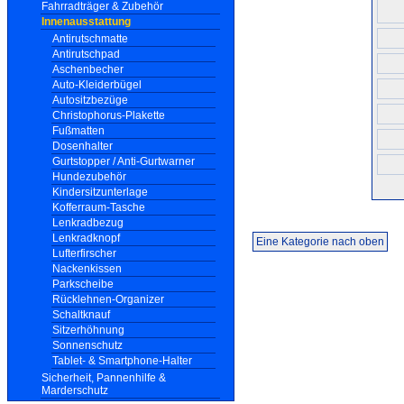
Fahrradträger & Zubehör
Innenausstattung
Antirutschmatte
Antirutschpad
Aschenbecher
Auto-Kleiderbügel
Autositzbezüge
Christophorus-Plakette
Fußmatten
Dosenhalter
Gurtstopper / Anti-Gurtwarner
Hundezubehör
Kindersitzunterlage
Kofferraum-Tasche
Lenkradbezug
Lenkradknopf
Eine Kategorie nach oben
Lufterfirscher
Nackenkissen
Parkscheibe
Rücklehnen-Organizer
Schaltknauf
Sitzerhöhnung
Sonnenschutz
Tablet- & Smartphone-Halter
Sicherheit, Pannenhilfe &
Marderschutz