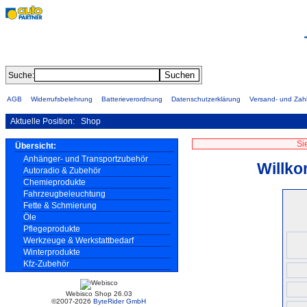
Suche:
AGB
Widerrufsbelehrung
Batterieverordnung
Datenschutzerklärung
Versand- und Za
Aktuelle Position:
Shop
Si
Übersicht:
Anhänger- und Transportzubehör
Willko
Autoradio & Zubehör
Chemieprodukte
Fahrzeugbeleuchtung
Fette & Schmierung
Öle
Pflegeprodukte
Werkzeuge & Werkstattbedarf
Winterprodukte
Kfz-Zubehör
Webisco Shop 26.03
©2007-2026
ByteRider GmbH