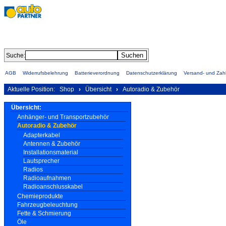
Suche:
AGB
Widerrufsbelehrung
Batterieverordnung
Datenschutzerklärung
Versand- und Za
Aktuelle Position:
Shop
›
Übersicht
›
Autoradio & Zubehör
Übersicht:
Anhänger- und Transportzubehör
Autoradio & Zubehör
Adapterkabel
Antennen & Zubehör
Installationsmaterial
Lautsprecher
Radios
Radioaufnahmen
Radioanschlusskabel
Chemieprodukte
Fahrzeugbeleuchtung
Fette & Schmierung
Öle