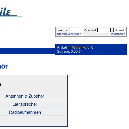
Benutzer:
Passwort:
Zugang vergessen?
Registrieren
Artikel im
Warenkorb
: 0
Summe: 0,00 €
hör
n
Antennen & Zubehör
Lautsprecher
Radioaufnahmen