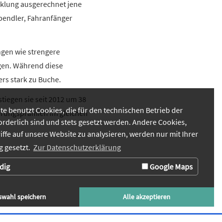
icklung ausgerechnet jene
pendler, Fahranfänger
ngen wie strengere
gen. Während diese
ers stark zu Buche.
tiegen sie seit 2012 um 38
te benutzt Cookies, die für den technischen Betrieb der
herungsprämien im gleichen
orderlich sind und stets gesetzt werden. Andere Cookies,
iffe auf unsere Website zu analysieren, werden nur mit Ihrer
 gesetzt.
Zur Datenschutzerklärung
dig
Google Maps
swahl speichern
Alle akzeptieren