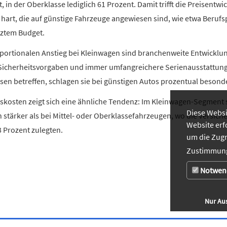
, in der Oberklasse lediglich 61 Prozent. Damit trifft die Preisentw
art, die auf günstige Fahrzeuge angewiesen sind, wie etwa Berufs
nztem Budget.
portionalen Anstieg bei Kleinwagen sind branchenweite Entwicklu
Sicherheitsvorgaben und immer umfangreichere Serienausstattun
sen betreffen, schlagen sie bei günstigen Autos prozentual besond
skosten zeigt sich eine ähnliche Tendenz: Im Kleinwagen-Segment s
Diese Websi
 stärker als bei Mittel- oder Oberklassefahrzeugen, wo die Versic
Website erf
 Prozent zulegten.
um die Zugr
Zustimmung
Notwen
Nur Au