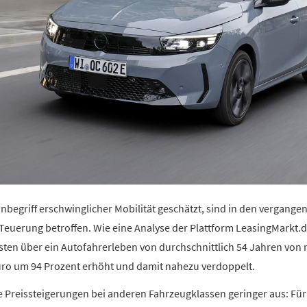
 Inbegriff erschwinglicher Mobilität geschätzt, sind in den vergan
Teuerung betroffen. Wie eine Analyse der Plattform LeasingMarkt.de
ten über ein Autofahrerleben von durchschnittlich 54 Jahren von 
Euro um 94 Prozent erhöht und damit nahezu verdoppelt.
ie Preissteigerungen bei anderen Fahrzeugklassen geringer aus: Für