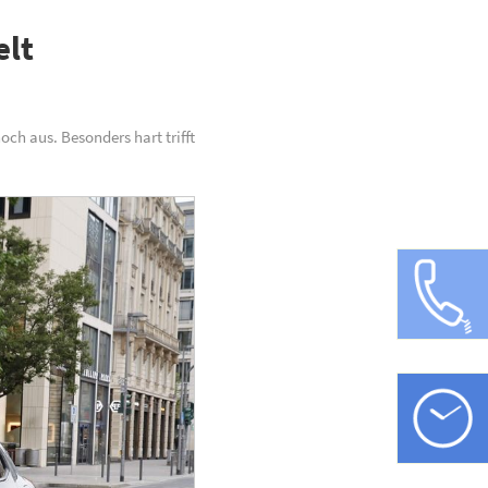
elt
ch aus. Besonders hart trifft
0
Öffnungsz
Mo-Fr:
ve
Sa: